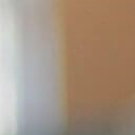
Deoarece site-ul mobil a fost construit cu HTML5, vă
puteți aștepta să aveți o experiență similară cu jucătorii
care utilizează computere standard.
Aparate casino online
Klarna Online Cazinouri
De aceea vă recomandăm întotdeauna să jucați blackjack clasic.
777 Cazinou Online
Să ne uităm pe scurt la unele dintre aceste jocuri cu boluri, apoi
să evidențiem promoțiile noastre preferate care vă vor ajuta să
câștigați și mai mulți bani atunci când pariați pe acele jocuri.
Betano Casino Bonus Fara Depunere