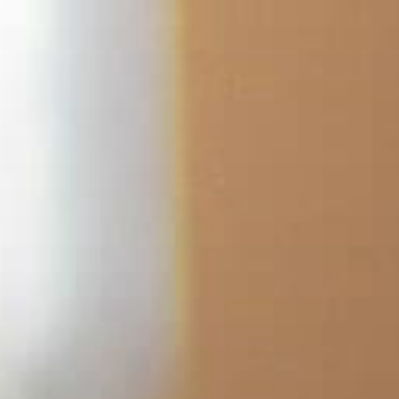
Sari
Pacanele jocuri 77777
la
conținut
Bonusuri Casino Fara Depuneri
: Aceste jocuri disponibile includ
un poker, blackjack, sloturi, și chiar ruleta.
Playgg Casino No Deposit Bonus
- Pot exista și alte criterii de
luat în considerare.
Casinouri Online
: PayPal ar trebui să dureze cel mult cinci zile.
Jocuri de noroc blackjack profitabil
Loto Română 20 Din 70
Dacă faceți clic pe acesta, veți primi un formular de
înscriere.
Joc Cu Aparate De Noroc
Când începe jocul, diferiți dușmani, inclusiv multe
creaturi strigoi, vor începe să meargă de-a lungul grilei
menționate.