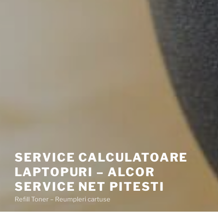
SERVICE CALCULATOARE
LAPTOPURI – ALCOR
SERVICE NET PITESTI
Refill Toner – Reumpleri cartuse