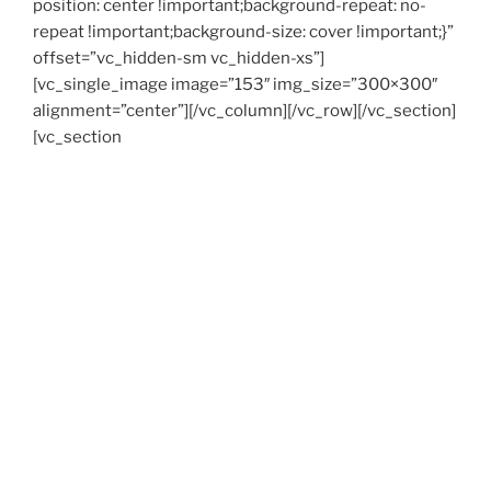
position: center !important;background-repeat: no-
repeat !important;background-size: cover !important;}”
offset=”vc_hidden-sm vc_hidden-xs”]
[vc_single_image image=”153″ img_size=”300×300″
alignment=”center”][/vc_column][/vc_row][/vc_section]
[vc_section
css=”.vc_custom_1491950621550{padding-bottom:
0px !important;background-color: #f5f5f5
!important;}”][vc_row][vc_column]
[comrepair_section_heading decoration=”decor-1″]
DE CE SA APELATI LA SERVIICILE NOASTE ?
Pentru ca sute de clienti au apelat si o fac in continuare
cu incredere
[/comrepair_section_heading][/vc_column][/vc_row]
[vc_row][vc_column width=”1/6″ offset=”vc_hidden-sm
vc_hidden-xs”][/vc_column][vc_column offset=”vc_col-