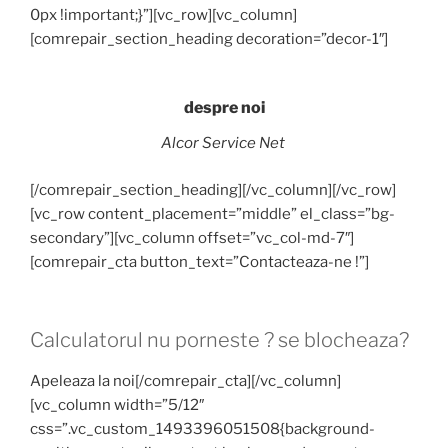
0px !important;}”][vc_row][vc_column]
[comrepair_section_heading decoration=”decor-1″]
despre noi
Alcor Service Net
[/comrepair_section_heading][/vc_column][/vc_row]
[vc_row content_placement=”middle” el_class=”bg-
secondary”][vc_column offset=”vc_col-md-7″]
[comrepair_cta button_text=”Contacteaza-ne !”]
Calculatorul nu porneste ? se blocheaza?
Apeleaza la noi[/comrepair_cta][/vc_column]
[vc_column width=”5/12″
css=”.vc_custom_1493396051508{background-