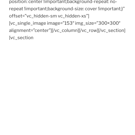
position: center !important;background-repeat: no-
repeat !important;background-size: cover !important;}”
offset=”vc_hidden-sm vc_hidden-xs”]
[vc_single_image image=”153″ img_size=”300×300″
alignment=”center”][/vc_column][/vc_row][/vc_section]
[vc_section
css=”.vc_custom_1491950621550{padding-bottom:
0px !important;background-color: #f5f5f5
!important;}”][vc_row][vc_column]
[comrepair_section_heading decoration=”decor-1″]
DE CE SA APELATI LA SERVIICILE NOASTE ?
Pentru ca sute de clienti au apelat si o fac in continuare
cu incredere
[/comrepair_section_heading][/vc_column][/vc_row]
[vc_row][vc_column width=”1/6″ offset=”vc_hidden-sm
vc_hidden-xs”][/vc_column][vc_column offset=”vc_col-