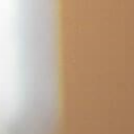
Sari
Pacanele jocuri 77777
la
conținut
Bonusuri Casino Fara Depuneri
: Aceste jocuri disponibile includ
un poker, blackjack, sloturi, și chiar ruleta.
Playgg Casino No Deposit Bonus
- Pot exista și alte criterii de
luat în considerare.
Casinouri Online
: PayPal ar trebui să dureze cel mult cinci zile.
Jocuri de noroc blackjack profitabil
Loto Română 20 Din 70
Dacă faceți clic pe acesta, veți primi un formular de
înscriere.
Joc Cu Aparate De Noroc
Când începe jocul, diferiți dușmani, inclusiv multe
creaturi strigoi, vor începe să meargă de-a lungul grilei
menționate.